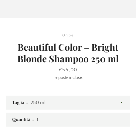
Oribe
Beautiful Color – Bright
Blonde Shampoo 250 ml
CERCA
Prezzo
€55,00
Imposte incluse.
ANCORA
Taglia
Quantità