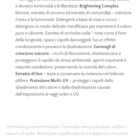
e donano luminosità e brillantezza.
Brightening Complex
(limone, estratto di zenzero ed estratto di camomilla) – ottimizza
il tono e la luminosità. Detergenti a base di mais e cocco –
detergono in modo delicato ma efficace per mantenere il colore
puro e vibrante. Estratto di orchidea viola – nota come il fiore
della longevità, ripara i capelli danneggiati, ha un effetto
condizionante e previene la disidratazione.
Germogli di
crescione svizzero
– ricchi di fitonutrienti, disintossicano e
proteggono il capello da stress ambientali, agenti inquinanti e
naturale ossidazione, preservando la vivacità del colore.
Estratto di lino
– aiuta a conservare la melanina nel follicolo
pilifero.
Protezione Multi-UV
– protegge i capelli dallo
sbiadimento del colore e dalla disidratazione causati
dall’esposizione ai raggi solari e UV.
Dermatologicamente testato. Formulato senza parabeni, solfati e
cloruro di sodio. Adatto per capelli colorati o trattati con cheratina.