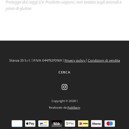
Protegge dai raggi UV. Prodotto vegano, non testato sugli animali e
privo di glutine.
Stanza 25 S.r.l. | P.IVA 04479270169 |
Privacy policy
|
Condizioni di vendita
CERCA
Instagram
Copyright © 2026 |
Realizzato da
Publifarm
Modalità
di