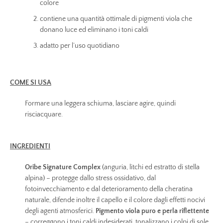
colore
contiene una quantità ottimale di pigmenti viola che
donano luce ed eliminano i toni caldi
adatto per l’uso quotidiano
COME SI USA
Formare una leggera schiuma, lasciare agire, quindi
risciacquare.
INGREDIENTI
Oribe Signature Complex
(anguria, litchi ed estratto di stella
alpina) – protegge dallo stress ossidativo, dal
fotoinvecchiamento e dal deterioramento della cheratina
naturale, difende inoltre il capello e il colore dagli effetti nocivi
degli agenti atmosferici.
Pigmento viola puro e perla riflettente
– correggono i toni caldi indesiderati, tonalizzano i colpi di sole