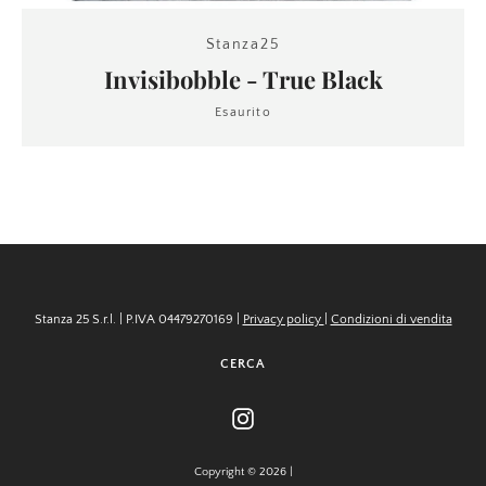
Stanza25
Invisibobble - True Black
Esaurito
Stanza 25 S.r.l. | P.IVA 04479270169 |
Privacy policy
|
Condizioni di vendita
CERCA
Instagram
Copyright © 2026 |